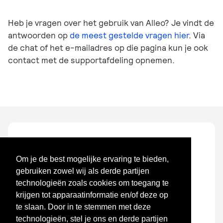
Heb je vragen over het gebruik van Alleo? Je vindt de
antwoorden op
de meest gestelde vragen hier
. Via
de chat of het e-mailadres op die pagina kun je ook
contact met de supportafdeling opnemen.
Om je de best mogelijke ervaring te bieden,
gebruiken zowel wij als derde partijen
technologieën zoals cookies om toegang te
Benefits voor je
krijgen tot apparaatinformatie en/of deze op
werknemers regel en
te slaan. Door in te stemmen met deze
technologieën, stel je ons en derde partijen
manage je met Alleo!