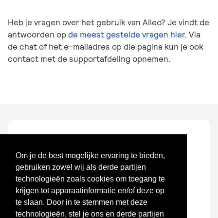
Heb je vragen over het gebruik van Alleo? Je vindt de
antwoorden op
de meest gestelde vragen hier
. Via
de chat of het e-mailadres op die pagina kun je ook
contact met de supportafdeling opnemen.
Om je de best mogelijke ervaring te bieden,
gebruiken zowel wij als derde partijen
technologieën zoals cookies om toegang te
Benefits voor je
krijgen tot apparaatinformatie en/of deze op
werknemers regel en
te slaan. Door in te stemmen met deze
technologieën, stel je ons en derde partijen
manage je met Alleo!