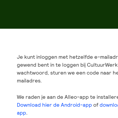
Je kunt inloggen met hetzelfde e-mailad
gewend bent in te loggen bij CultuurWerkt
wachtwoord, sturen we een code naar he
mailadres.
We raden je aan de Alleo-app te installe
Download hier de Android-app
of
downloa
app
.